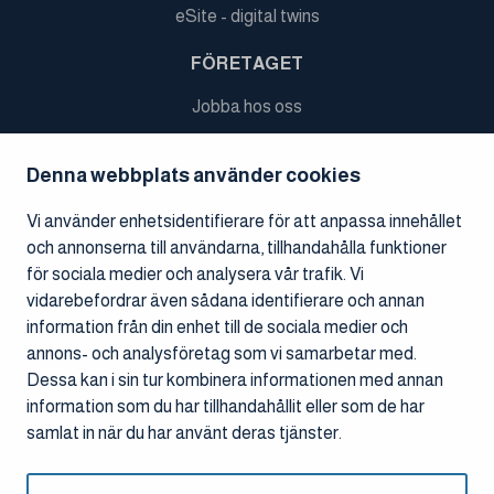
eSite - digital twins
FÖRETAGET
Jobba hos oss
Referensprojekt
Denna webbplats använder cookies
Nyheter
Ledningen och styrelsen
Vi använder enhetsidentifierare för att anpassa innehållet
och annonserna till användarna, tillhandahålla funktioner
Finansiell information
för sociala medier och analysera vår trafik. Vi
Koncernens struktur
vidarebefordrar även sådana identifierare och annan
Dataskyddsbeskrivning
information från din enhet till de sociala medier och
annons- och analysföretag som vi samarbetar med.
KONTAKTA OSS
Dessa kan i sin tur kombinera informationen med annan
information som du har tillhandahållit eller som de har
Kontor
samlat in när du har använt deras tjänster.
Kontakter
Cookiehantering