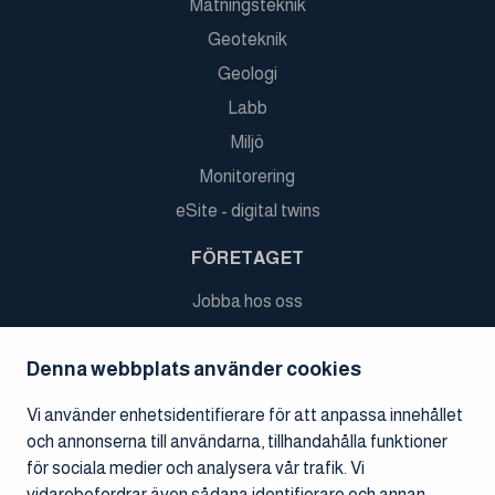
Mätningsteknik
Geoteknik
Geologi
Labb
Miljö
Monitorering
eSite - digital twins
FÖRETAGET
Jobba hos oss
Referensprojekt
Denna webbplats använder cookies
Nyheter
Ledningen och styrelsen
Vi använder enhetsidentifierare för att anpassa innehållet
och annonserna till användarna, tillhandahålla funktioner
Finansiell information
för sociala medier och analysera vår trafik. Vi
Koncernens struktur
vidarebefordrar även sådana identifierare och annan