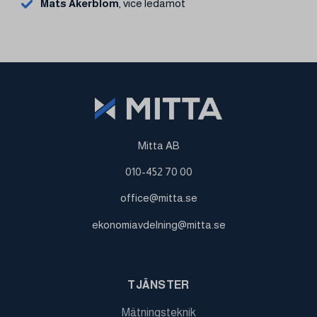
Mats Åkerblom
, vice ledamot
Mitta AB
010-452 70 00
office@mitta.se
ekonomiavdelning@mitta.se
TJÄNSTER
Mätningsteknik