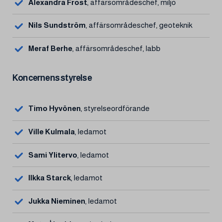
Alexandra Frost
, affärsområdeschef, miljö
Nils Sundström
, affärsområdeschef, geoteknik
Meraf Berhe
, affärsområdeschef, labb
Koncernens styrelse
Timo Hyvönen
, styrelseordförande
Ville Kulmala
, ledamot
Sami Ylitervo
, ledamot
Ilkka Starck
, ledamot
Jukka Nieminen
, ledamot