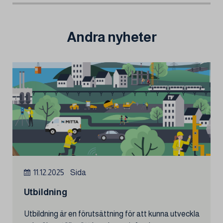
e
t
t
r
b
t
s
e
o
e
A
o
r
p
Andra nyheter
k
p
11.12.2025
Sida
Utbildning
Utbildning är en förutsättning för att kunna utveckla