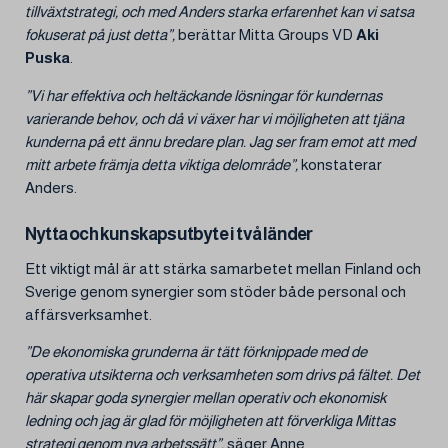
tillväxtstrategi, och med Anders starka erfarenhet kan vi satsa
fokuserat på just detta”,
berättar Mitta Groups VD
Aki
Puska
.
”Vi har effektiva och heltäckande lösningar för kundernas
varierande behov, och då vi växer har vi möjligheten att tjäna
kunderna på ett ännu bredare plan. Jag ser fram emot att med
mitt arbete främja detta viktiga delområde”,
konstaterar
Anders.
Nytta och kunskapsutbyte i två länder
Ett viktigt mål är att stärka samarbetet mellan Finland och
Sverige genom synergier som stöder både personal och
affärsverksamhet.
”De ekonomiska grunderna är tätt förknippade med de
operativa utsikterna och verksamheten som drivs på fältet. Det
här skapar goda synergier mellan operativ och ekonomisk
ledning och jag är glad för möjligheten att förverkliga Mittas
strategi genom nya arbetssätt”,
säger Anne.