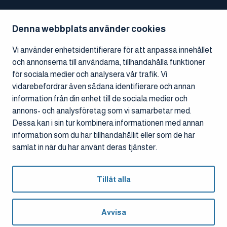
Referensprojekt
Denna webbplats använder cookies
Nyheter
Ledningen och styrelsen
Vi använder enhetsidentifierare för att anpassa innehållet
och annonserna till användarna, tillhandahålla funktioner
Finansiell information
för sociala medier och analysera vår trafik. Vi
Koncernens struktur
vidarebefordrar även sådana identifierare och annan
Dataskyddsbeskrivning
information från din enhet till de sociala medier och
annons- och analysföretag som vi samarbetar med.
KONTAKTA OSS
Dessa kan i sin tur kombinera informationen med annan
information som du har tillhandahållit eller som de har
Kontor
samlat in när du har använt deras tjänster.
Kontakter
Cookiehantering
Tillåt alla
Avvisa
© Mitta Oy