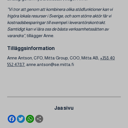
”Vi tror att genom att kombinera olika stödfunktioner kan vi
frigöra lokala resurser i Sverige, och som större aktör får vi
kostnadsbesparingar till exempel i leverantörskontrakt.
Samtidigt kan vi lära oss de bästa verksamhetssätten av
varandra”
, tillägger Anne.
Tilläggsinformation
Anne Antson, CFO, Mitta Group, COO, Mitta AB,
+358 40
552 4787
, anne.antson@se.mitta.fi
Jaa sivu
F
T
W
S
a
w
h
h
c
i
a
a