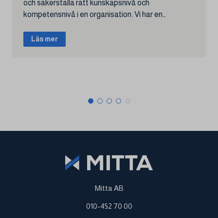
och säkerställa rätt kunskapsnivå och
kompetensnivå i en organisation. Vi har en
mångårig erfarenhet av väl genomförda
utbildningar i olika former.
Läs mer
Mitta AB
010-452 70 00