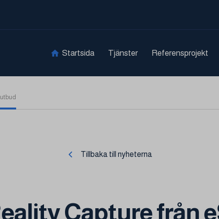
Startsida
Tjänster
Referensprojekt
eutbud
Tillbaka till nyheterna
eality Capture från e