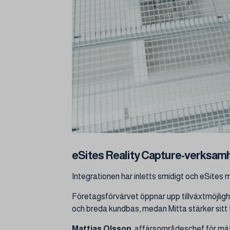
eSites Reality Capture-verksamhe
Integrationen har inletts smidigt och eSites
Företagsförvärvet öppnar upp tillväxtmöjlighe
och breda kundbas, medan Mitta stärker sitt t
Mattias Olsson
,
affärsområdeschef för mät, s