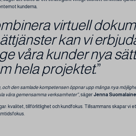
gentemot kunderna.
mbinera virtuell doku
ättjänster kan vi erbjud
ge våra kunder nya sätt
 hela projektet
.”
, och den samlade kompetensen öppnar upp många nya möjlighete
ckla våra gemensamma verksamheter”
, säger
Jenna Suomalain
 kvalitet, tillförlitlighet och kundfokus. Tillsammans skapar vi e
ramtidsfokus.