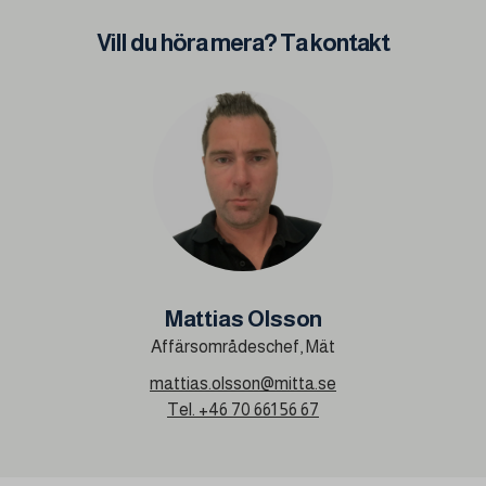
Vill du höra mera? Ta kontakt
Mattias Olsson
Affärsområdeschef, Mät
mattias.olsson@mitta.se
Tel.
+46 70 661 56 67