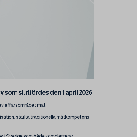
 som slutfördes den 1 april 2026
 av affärsområdet mät.
anisation, starka traditionella mätkompetens
nster i Sverige som både kompletterar