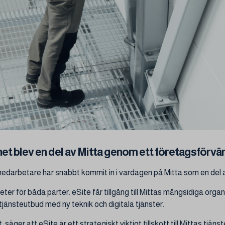
t blev en del av Mitta genom ett företagsförvärv
 medarbetare har snabbt kommit in i vardagen på Mitta som en del
ter för båda parter. eSite får tillgång till Mittas mångsidiga org
jänsteutbud med ny teknik och digitala tjänster.
äger att eSite är ett strategiskt viktigt tillskott till Mittas tjä