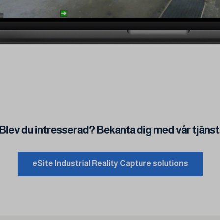
Blev du intresserad? Bekanta dig med vår tjänst
eSite Industrial Reality Capture solutions