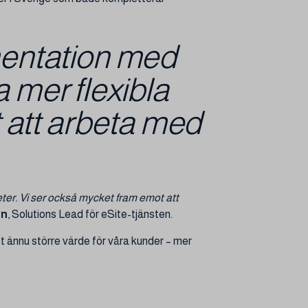
mentation med
a mer flexibla
 att arbeta med
r. Vi ser också mycket fram emot att
en
, Solutions Lead för eSite-tjänsten.
tt ännu större värde för våra kunder – mer